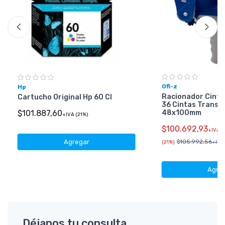
Ofi-z
Hp
Racionador Cinta
Cartucho Original Hp 60 Cl
36 Cintas Transp
48x100mm
$101.887,60
+IVA (21%)
$100.692,93
+IVA
Agregar
$105.992,56
(21%)
+IVA 
Agre
Déjanos tu consulta