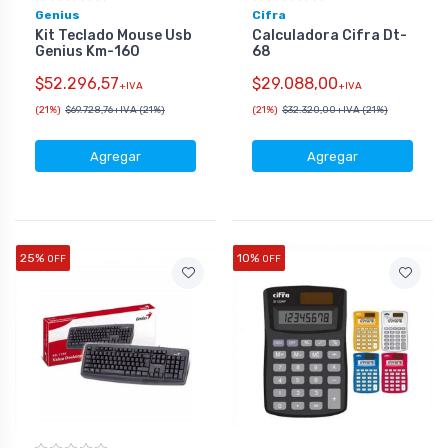
Genius
Cifra
Kit Teclado Mouse Usb
Calculadora Cifra Dt-
Genius Km-160
68
$52.296,57
$29.088,00
+IVA
+IVA
(21%)
$69.728,76
+IVA (21%)
(21%)
$32.320,00
+IVA (21%)
Agregar
Agregar
25%
10%
OFF
OFF