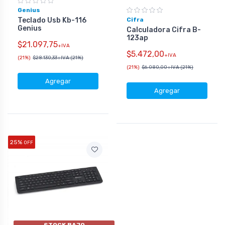
Genius
Teclado Usb Kb-116
Cifra
Genius
Calculadora Cifra B-
123ap
$21.097,75
+IVA
$5.472,00
+IVA
(21%)
$28.130,33
+IVA (21%)
(21%)
$6.080,00
+IVA (21%)
Agregar
Agregar
25%
OFF
STOCK BAJO