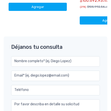
$100.692,93
+IVA
Agregar
$105.992,56
(21%)
+IVA 
Agre
Déjanos tu consulta
Nombre completo* (ej. Diego Lopez)
Email* (ej. diego.lopez@email.com)
Teléfono
Por favor describa en detalle su solicitud