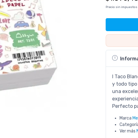
Precio sin impuestos
Inform
l Taco Blan
y todo tipo
una excele
experiencia
Perfecto pa
Marca
Me
Categorí
Ver más