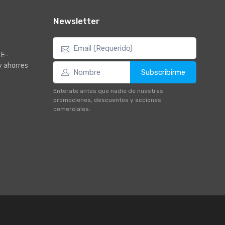
Newsletter
 E-
y ahorres
Subscribirme
Enterate antes que nadie de nuestras
promociones, descuentos y acciones
comerciales.