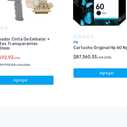
nador Cinta De Embalar +
Hp
ntas Transparentes
Cartucho Original Hp 60 N
00mm
$87.360,33
692,93
+IVA (21%)
+IVA
05.992,56
+IVA (21%)
Agregar
Agregar