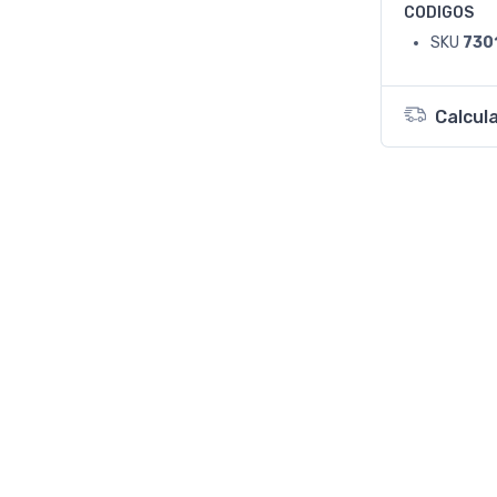
CODIGOS
SKU
730
Calcul