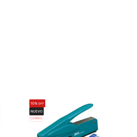
10%
25%
OFF
OF
NUEVO
COMBO