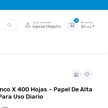
0
Hola, invitado !
Mi carrito
Ingresar | Registro
$0
+IVA
nco X 400 Hojas – Papel De Alta
Para Uso Diario
8
+IVA