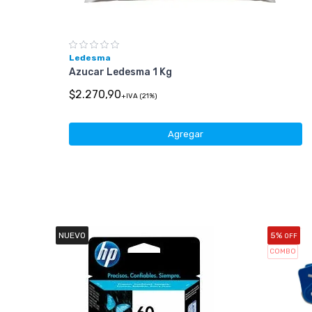
Ledesma
Azucar Ledesma 1 Kg
$2.270,90
+IVA (21%)
Agregar
NUEVO
5%
OFF
COMBO