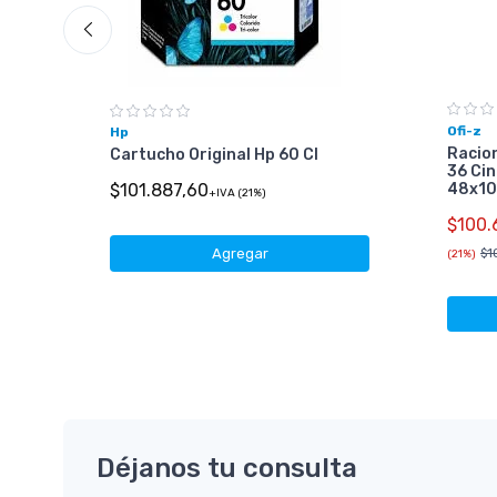
Ofi-z
Hp
Racio
Cartucho Original Hp 60 Cl
36 Ci
48x1
$101.887,60
+IVA (21%)
50)
$100.
$1
Agregar
(21%)
Déjanos tu consulta