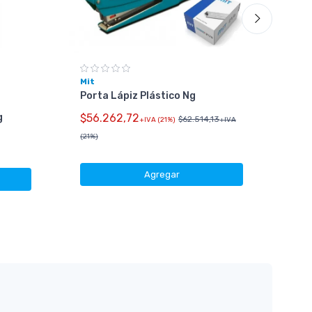
Mit
Porta Lápiz Plástico Ng
g
$56.262,72
Gen
$62.514,13
+IVA (21%)
+IVA
Kit
(21%)
Km-
$52
Agregar
(21%)