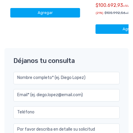
$100.692,93
+IVA
Agregar
$105.992,56
(21%)
+IVA 
Agre
Déjanos tu consulta
Nombre completo* (ej. Diego Lopez)
Email* (ej. diego.lopez@email.com)
Teléfono
Por favor describa en detalle su solicitud