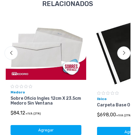
RELACIONADOS
Medoro
Sobre Oficio Ingles 12cm X 23.5cm
Ibico
Medoro Sin Ventana
Carpeta Base Op
$84,12
$698,00
+IVA (21%)
+IVA (21%)
Agregar
Agre