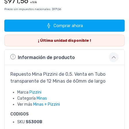
971,56
$
+IVA
Precio sin impuestos nacionales:
$971,56
Comprar ahora
¡ Última
unidad
disponible !
Información de producto
Repuesto Mina Pizzini de 0,5. Venta en Tubo
transparente de 12 Minas de 60mm de largo
Marca
Pizzini
Categoría
Minas
Ver más
Minas + Pizzini
CODIGOS
SKU
S5300B