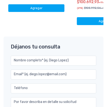
$100.692,93
+IVA
Agregar
$105.992,56
(21%)
+IVA 
Agre
Déjanos tu consulta
Nombre completo* (ej. Diego Lopez)
Email* (ej. diego.lopez@email.com)
Teléfono
Por favor describa en detalle su solicitud