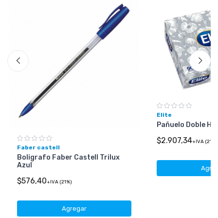
Elite
Pañuelo Doble Hoj
$2.907,34
+IVA (21%)
Faber castell
Boligrafo Faber Castell Trilux
Azul
Agre
$576,40
+IVA (21%)
Agregar