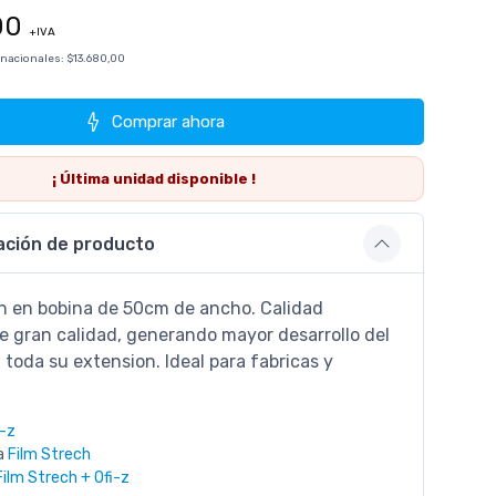
00
+IVA
 nacionales:
$13.680,00
Comprar ahora
¡ Última
unidad
disponible !
ación de producto
ch en bobina de 50cm de ancho. Calidad
e gran calidad, generando mayor desarrollo del
 toda su extension. Ideal para fabricas y
i-z
a
Film Strech
Film Strech + Ofi-z