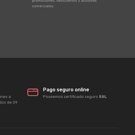
promociones, descuentos y acciones
comerciales.
Pago seguro online
unes a
Poseemos certificado seguro
SSL
ados de 09