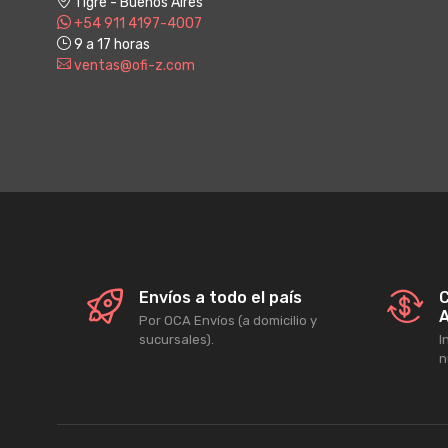
Tigre - Buenos Aires
+54 911 4197-4007
9 a 17 horas
ventas@ofi-z.com
Envíos a todo el país
C
A
Por OCA Envíos (a domicilio y
sucursales).
I
n