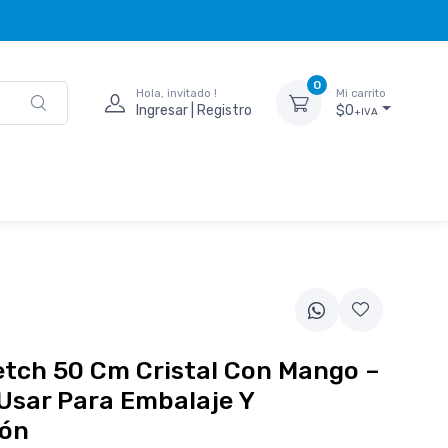
0
Hola, invitado !
Mi carrito
Ingresar | Registro
$0
+IVA
etch 50 Cm Cristal Con Mango –
 Usar Para Embalaje Y
ión