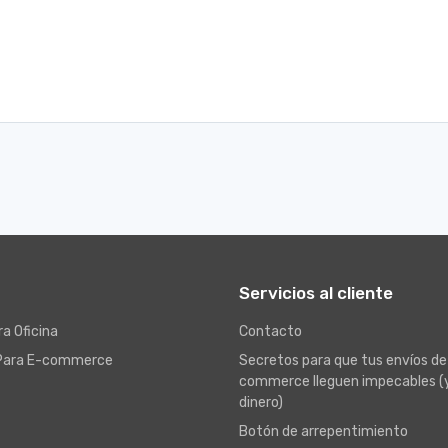
Servicios al cliente
a Oficina
Contacto
Para E-commerce
Secretos para que tus envíos de
commerce lleguen impecables (
dinero)
Botón de arrepentimiento