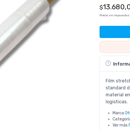
13.680,
$
Precio sin impuestos
Inform
Film stret
standard d
material en
logisticas.
Marca
Of
Categorí
Ver más