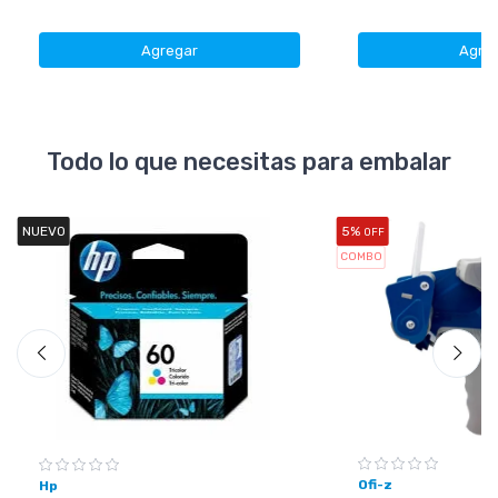
Agregar
Agre
Todo lo que necesitas para embalar
NUEVO
5%
OFF
COMBO
Ofi-z
Hp