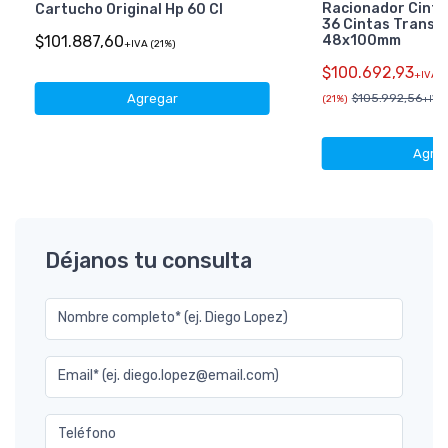
Racionador Cinta
Cartucho Original Hp 60 Cl
36 Cintas Transp
48x100mm
$101.887,60
+IVA (21%)
$100.692,93
+IVA
Agregar
$105.992,56
(21%)
+IVA 
Agre
Déjanos tu consulta
Nombre completo* (ej. Diego Lopez)
Email* (ej. diego.lopez@email.com)
Teléfono