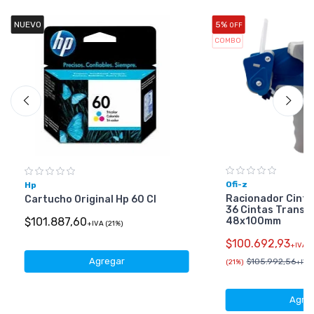
NUEVO
5%
OFF
COMBO
Ofi-z
Hp
Racionador Cinta
Cartucho Original Hp 60 Cl
36 Cintas Transp
48x100mm
$101.887,60
+IVA (21%)
$100.692,93
+IVA
Agregar
$105.992,56
(21%)
+IVA 
Agre