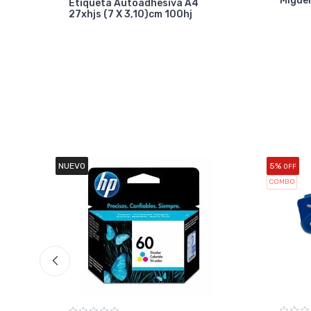
Miguel
Etiqueta Autoadhesiva A4
27xhjs (7 X 3,10)cm 100hj
NUEVO
5%
OFF
COMBO