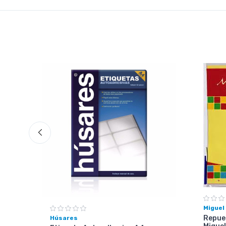
Miguel
Repues
Húsares