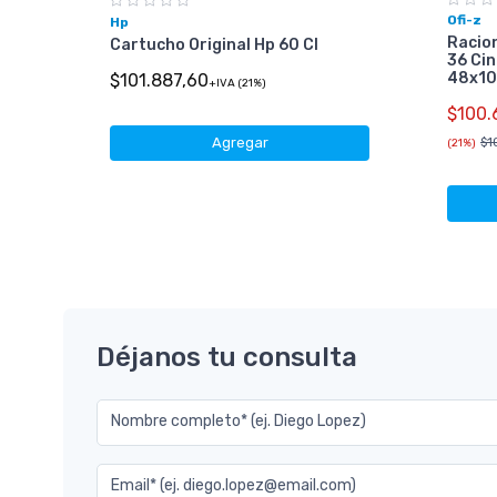
Ofi-z
Hp
Racio
Cartucho Original Hp 60 Cl
36 Ci
48x1
$101.887,60
+IVA (21%)
50)
$100.
$1
Agregar
(21%)
Déjanos tu consulta
Nombre completo* (ej. Diego Lopez)
Email* (ej. diego.lopez@email.com)