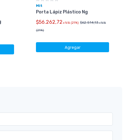
Mit
Porta Lápiz Plástico Ng
g
$56.262,72
Gen
$62.514,13
+IVA (21%)
+IVA
Kit
(21%)
Km-
$52
Agregar
(21%)