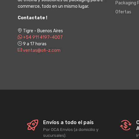
Packaging 
commerce, todo en un mismo lugar.
Ofertas
Contactate !
Tigre - Buenos Aires
+54 911 4197-4007
9 a 17 horas
ventas@ofi-z.com
Envíos a todo el país
C
A
Por OCA Envíos (a domicilio y
sucursales).
I