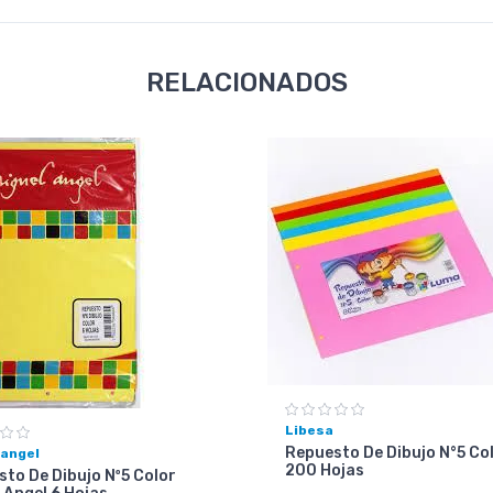
RELACIONADOS
Libesa
Repuesto De Dibujo N°5 Co
 angel
200 Hojas
to De Dibujo Nº5 Color