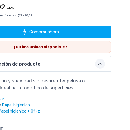
02
+IVA
 nacionales:
$29.478,02
Comprar ahora
¡ Última
unidad
disponible !
ación de producto
ción y suavidad sin desprender pelusa o
 Ideal para todo tipo de superficies.
i-z
a
Papel higienico
Papel higienico + Ofi-z
1F