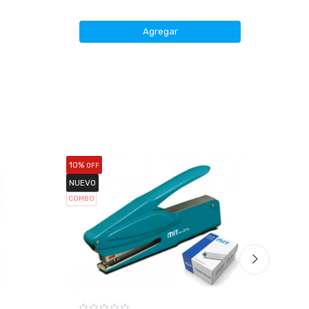
Desd
Agregar
10%
25%
OFF
OF
NUEVO
COMBO