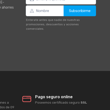
 E-
y ahorres
Subscribirme
Enterate antes que nadie de nuestras
promociones, descuentos y acciones
comerciales.
Pago seguro online
unes a
Poseemos certificado seguro
SSL
ados de 09