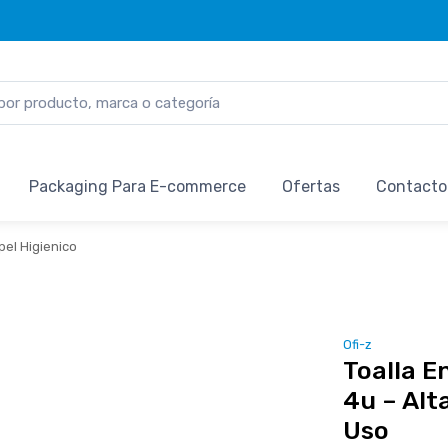
Packaging Para E-commerce
Ofertas
Contacto
pel Higienico
Ofi-z
Toalla E
4u – Alt
Uso