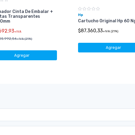
nador Cinta De Embalar +
Hp
ntas Transparentes
Cartucho Original Hp 60 N
00mm
$87.360,33
692,93
+IVA (21%)
+IVA
05.992,56
+IVA (21%)
Agregar
Agregar