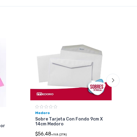
Medoro
Sobre Tarjeta Con Fondo 9cm X
14cm Medoro
lor
Hús
$56,48
Car
+IVA (21%)