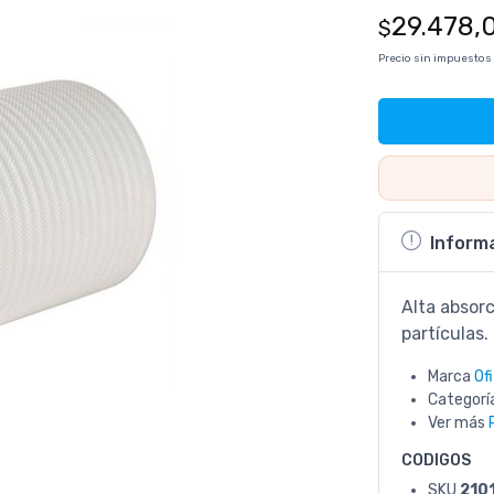
29.478,
$
Precio sin impuestos
Inform
Alta absor
partículas.
Marca
Of
Categorí
Ver más
CODIGOS
SKU
210