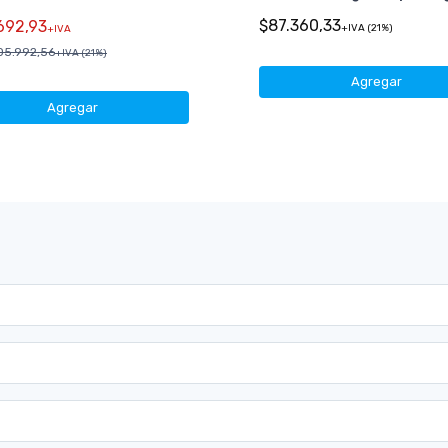
$87.360,33
692,93
+IVA (21%)
+IVA
05.992,56
+IVA (21%)
Agregar
Agregar