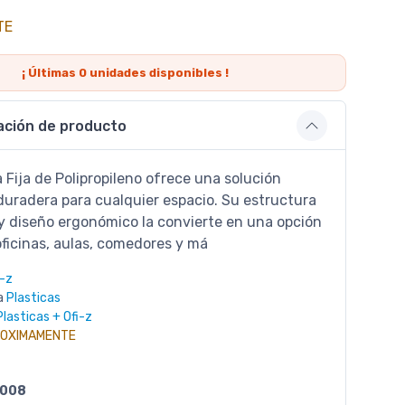
TE
¡ Últimas
0
unidades disponibles !
ación de producto
sa Fija de Polipropileno ofrece una solución
duradera para cualquier espacio. Su estructura
 y diseño ergonómico la convierte en una opción
oficinas, aulas, comedores y má
i-z
a
Plasticas
Plasticas + Ofi-z
OXIMAMENTE
008