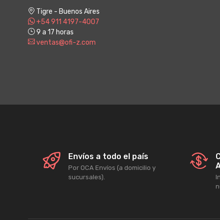
Tigre - Buenos Aires
+54 911 4197-4007
9 a 17 horas
ventas@ofi-z.com
Envíos a todo el país
C
A
Por OCA Envíos (a domicilio y
sucursales).
I
n