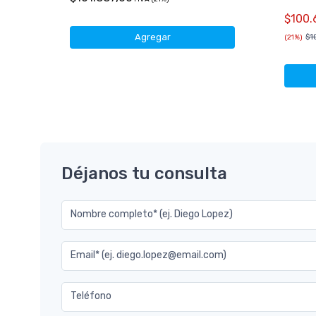
50)
$100.
$1
Agregar
(21%)
Déjanos tu consulta
Nombre completo* (ej. Diego Lopez)
Email* (ej. diego.lopez@email.com)
Teléfono