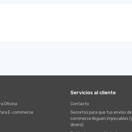
Servicios al cliente
a Oficina
Contacto
Para E-commerce
Secretos para que tus envíos de
commerce lleguen impecables (
dinero)