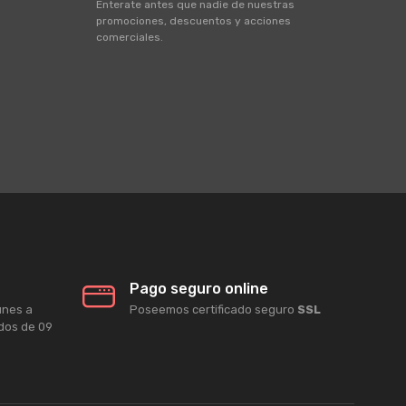
Enterate antes que nadie de nuestras
promociones, descuentos y acciones
comerciales.
Pago seguro online
unes a
Poseemos certificado seguro
SSL
ados de 09