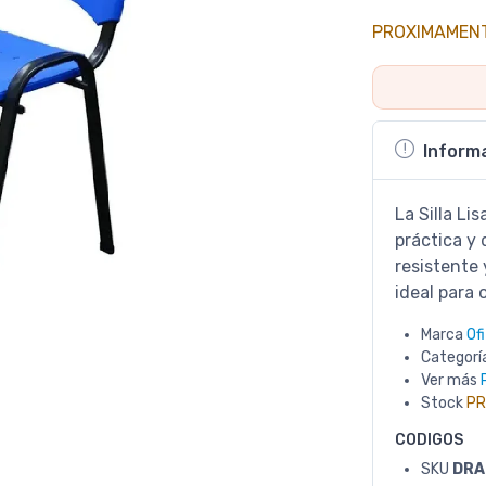
PROXIMAMEN
Inform
La Silla Li
práctica y 
resistente
ideal para 
Marca
Of
Categorí
Ver más
Stock
PR
CODIGOS
SKU
DRA