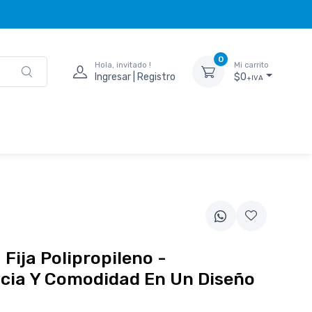
0
Hola, invitado !
Mi carrito
Ingresar | Registro
$0
+IVA
a Fija Polipropileno -
cia Y Comodidad En Un Diseño
o