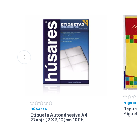
Miguel
Repues
Húsares
Miguel
Etiqueta Autoadhesiva A4
27xhjs (7 X 3,10)cm 100hj