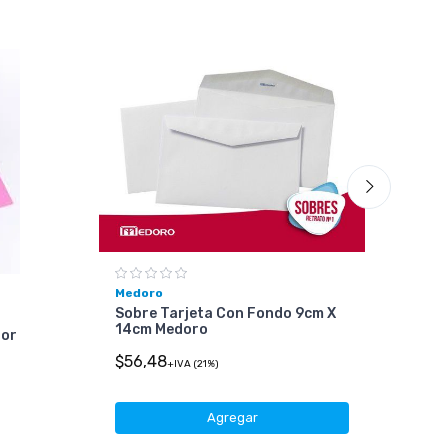
Medoro
Sobre Tarjeta Con Fondo 9cm X
14cm Medoro
lor
Hús
$56,48
Car
+IVA (21%)
Desd
Agregar