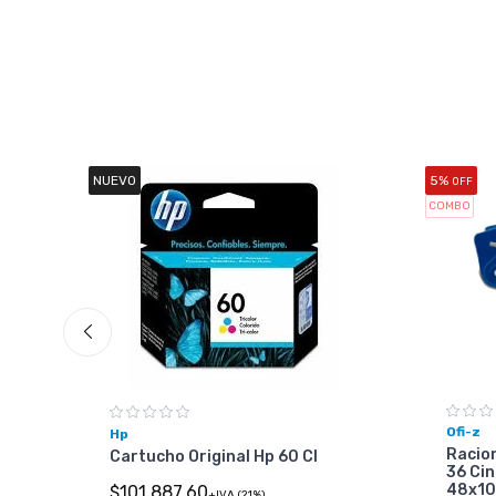
NUEVO
5%
OFF
COMBO
Ofi-z
Hp
Racio
Cartucho Original Hp 60 Cl
36 Ci
48x1
$101.887,60
+IVA (21%)