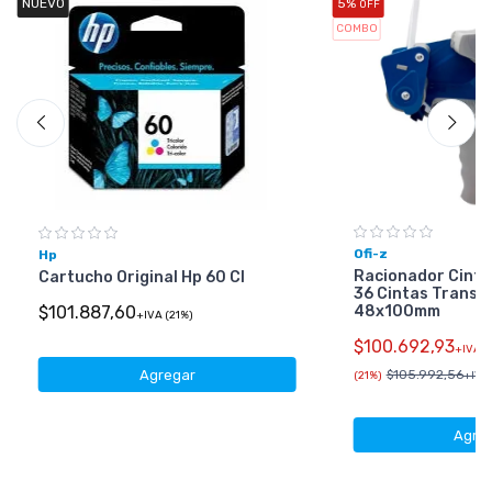
NUEVO
5%
OFF
COMBO
Ofi-z
Hp
Racionador Cinta
Cartucho Original Hp 60 Cl
36 Cintas Transp
48x100mm
$101.887,60
+IVA (21%)
$100.692,93
+IVA
Agregar
$105.992,56
(21%)
+IVA 
Agre