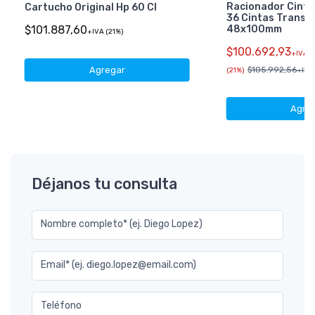
Racionador Cinta
Cartucho Original Hp 60 Cl
36 Cintas Transp
48x100mm
$101.887,60
+IVA (21%)
$100.692,93
+IVA
Agregar
$105.992,56
(21%)
+IVA 
Agre
Déjanos tu consulta
Nombre completo* (ej. Diego Lopez)
Email* (ej. diego.lopez@email.com)
Teléfono