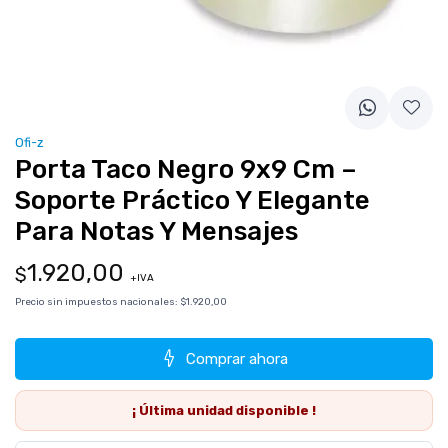
Ofi-z
Porta Taco Negro 9x9 Cm –
Soporte Práctico Y Elegante
Para Notas Y Mensajes
1.920,00
$
+IVA
Precio sin impuestos nacionales:
$1.920,00
Comprar ahora
¡ Última
unidad
disponible !