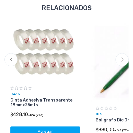
RELACIONADOS
Ibico
Cinta Adhesiva Transparente
18mmx25mts
$428,10
Bic
+IVA (21%)
Boligrafo Bic Opa
$880,00
+IVA (21%)
Agregar