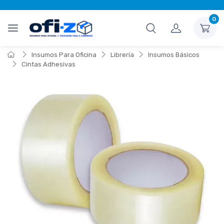
0
Insumos Para Oficina
Librería
Insumos Básicos
Cintas Adhesivas