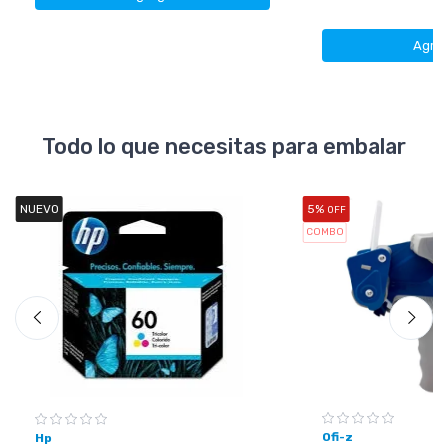
Agre
Todo lo que necesitas para embalar
NUEVO
5%
OFF
COMBO
Ofi-z
Hp