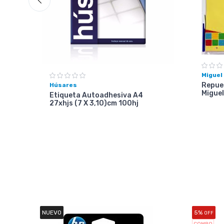
Miguel
Repues
Húsares
Miguel
Etiqueta Autoadhesiva A4
27xhjs (7 X 3,10)cm 100hj
NUEVO
5%
OFF
COMBO