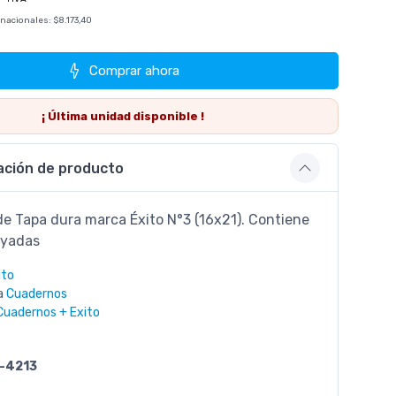
 nacionales:
$8.173,40
Comprar ahora
¡ Última
unidad
disponible !
ación de producto
e Tapa dura marca Éxito N°3 (16x21). Contiene
ayadas
ito
a
Cuadernos
Cuadernos + Exito
-4213