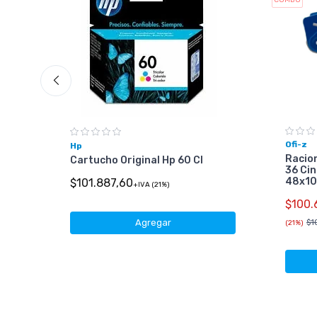
Ofi-z
Hp
Racio
Cartucho Original Hp 60 Cl
36 Ci
48x1
$101.887,60
+IVA (21%)
50)
$100.
$1
Agregar
(21%)