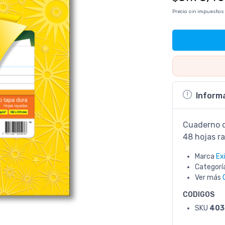
Precio sin impuestos
Inform
Cuaderno d
48 hojas r
Marca
Ex
Categorí
Ver más
CODIGOS
SKU
403