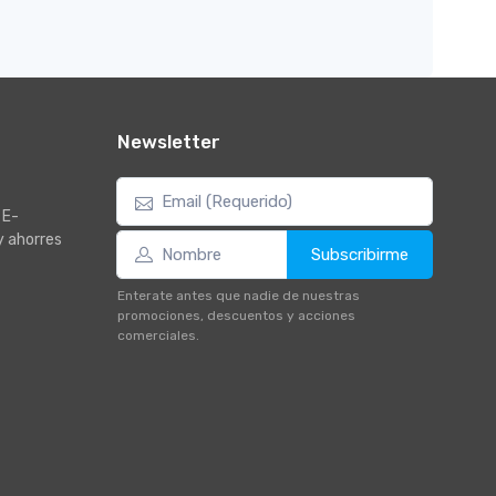
Newsletter
 E-
y ahorres
Subscribirme
Enterate antes que nadie de nuestras
promociones, descuentos y acciones
comerciales.