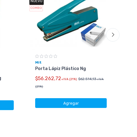
NUEVO
COMBO
Mit
Porta Lápiz Plástico Ng
g
$56.262,72
Gen
$62.514,13
+IVA (21%)
+IVA
Kit
(21%)
Km-
$52
Agregar
(21%)