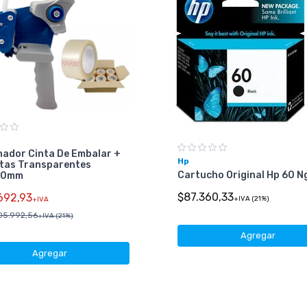
nador Cinta De Embalar +
Hp
ntas Transparentes
Cartucho Original Hp 60 N
00mm
$87.360,33
692,93
+IVA (21%)
+IVA
05.992,56
+IVA (21%)
Agregar
Agregar