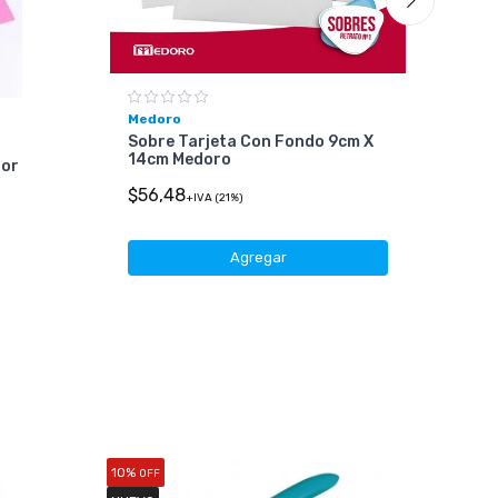
Medoro
Sobre Tarjeta Con Fondo 9cm X
14cm Medoro
lor
Hús
$56,48
Car
+IVA (21%)
Desd
Agregar
10%
25%
OFF
OF