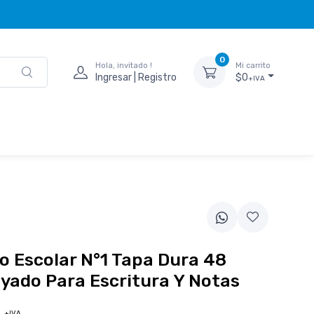
0
Hola, invitado !
Mi carrito
Ingresar | Registro
$0
+IVA
 Escolar N°1 Tapa Dura 48
yado Para Escritura Y Notas
0
+IVA