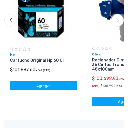
Ofi-z
Hp
Racionador Cinta
Cartucho Original Hp 60 Cl
36 Cintas Transp
48x100mm
$101.887,60
+IVA (21%)
$100.692,93
+IVA
Agregar
$105.992,56
(21%)
+IVA 
Agre