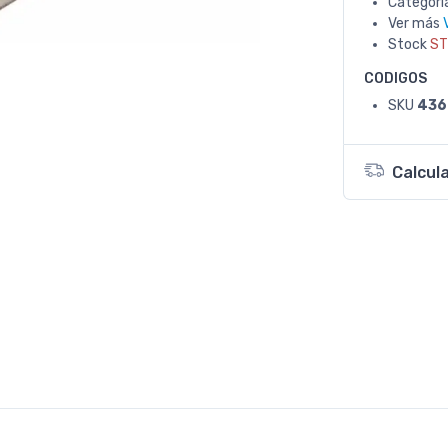
Categorí
Ver más
Stock
ST
CODIGOS
SKU
436
Calcul