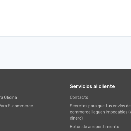
Servicios al cliente
a Oficina
Contacto
Para E-commerce
Secretos para que tus envíos de
commerce lleguen impecables (
dinero)
Botón de arrepentimiento