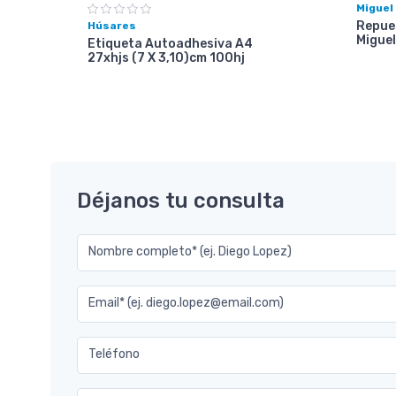
Miguel
Repues
Húsares
Miguel
Etiqueta Autoadhesiva A4
27xhjs (7 X 3,10)cm 100hj
Déjanos tu consulta
Nombre completo* (ej. Diego Lopez)
Email* (ej. diego.lopez@email.com)
Teléfono