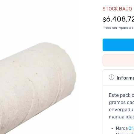
STOCK BAJO
6.408,7
$
Precio sin impuestos
Inform
Este pack 
gramos cad
envergadur
manualidad
Marca
Of