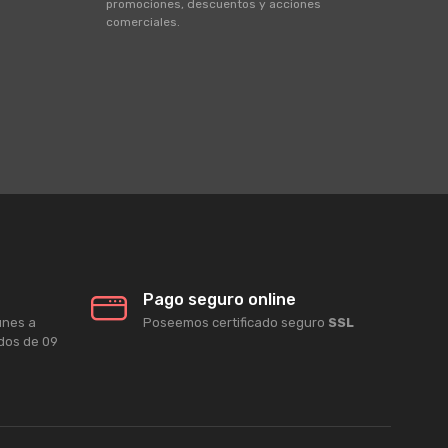
promociones, descuentos y acciones
comerciales.
Pago seguro online
unes a
Poseemos certificado seguro
SSL
ados de 09