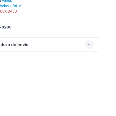
a
Varios
Varios + Ofi-z
OCK BAJO
-0200
adora de envío