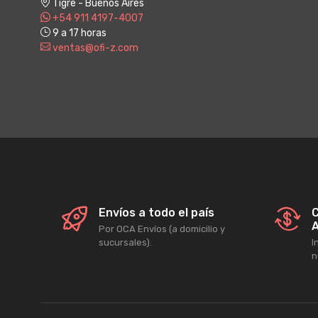
Tigre - Buenos Aires
+54 911 4197-4007
9 a 17 horas
ventas@ofi-z.com
Envíos a todo el país
C
A
Por OCA Envíos (a domicilio y
sucursales).
I
n