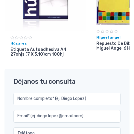
Miguel angel
Repuesto De Dibuj
Húsares
Miguel Angel 6 Ho
Etiqueta Autoadhesiva A4
27xhjs (7 X 3,10)cm 100hj
Déjanos tu consulta
Nombre completo* (ej. Diego Lopez)
Email* (ej. diego.lopez@email.com)
Teléfono