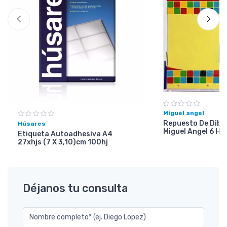
Miguel angel
Repuesto De Dibuj
Húsares
Miguel Angel 6 Ho
Etiqueta Autoadhesiva A4
27xhjs (7 X 3,10)cm 100hj
Déjanos tu consulta
Nombre completo* (ej. Diego Lopez)