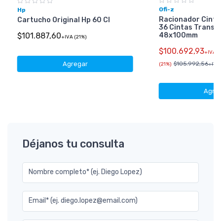
Ofi-z
Hp
Racionador Cinta
Cartucho Original Hp 60 Cl
36 Cintas Transp
48x100mm
$101.887,60
+IVA (21%)
$100.692,93
+IVA
Agregar
$105.992,56
(21%)
+IVA 
Agre
Déjanos tu consulta
Nombre completo* (ej. Diego Lopez)
Email* (ej. diego.lopez@email.com)