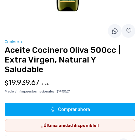
Cocinero
Aceite Cocinero Oliva 500cc |
Extra Virgen, Natural Y
Saludable
19.939,67
$
+IVA
Precio sin impuestos nacionales:
$19.939,67
Comprar ahora
¡ Última
unidad
disponible !