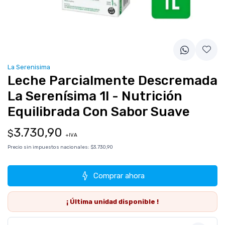
La Serenisima
Leche Parcialmente Descremada
La Serenísima 1l - Nutrición
Equilibrada Con Sabor Suave
3.730,90
$
+IVA
Precio sin impuestos nacionales:
$3.730,90
Comprar ahora
¡ Última
unidad
disponible !