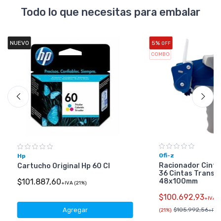
Todo lo que necesitas para embalar
NUEVO
5%
OFF
COMBO
Ofi-z
Hp
Racionador Cinta
Cartucho Original Hp 60 Cl
36 Cintas Transp
48x100mm
$101.887,60
+IVA (21%)
$100.692,93
+IVA
Agregar
$105.992,56
(21%)
+IVA 