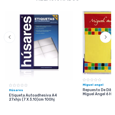
Miguel angel
Repuesto De Dibuj
Húsares
Miguel Angel 6 Ho
Etiqueta Autoadhesiva A4
27xhjs (7 X 3,10)cm 100hj