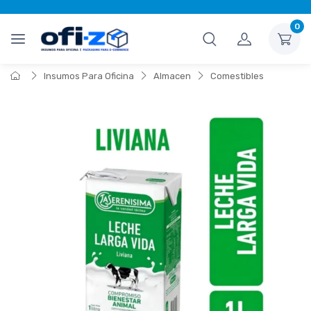
0
Insumos Para Oficina
Almacen
Comestibles