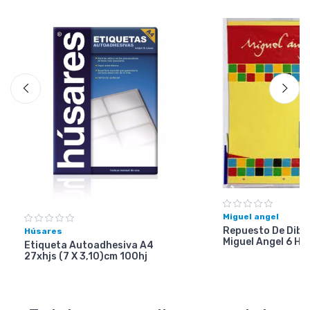
Miguel angel
Repuesto De Dibuj
Húsares
Miguel Angel 6 Ho
Etiqueta Autoadhesiva A4
27xhjs (7 X 3,10)cm 100hj