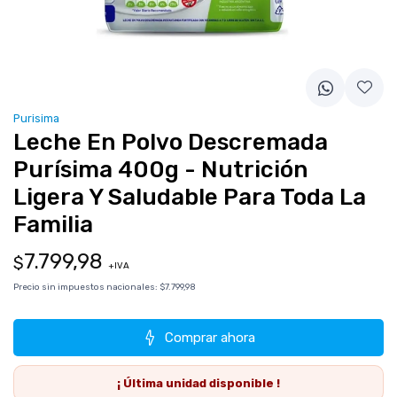
Purisima
Leche En Polvo Descremada
Purísima 400g - Nutrición
Ligera Y Saludable Para Toda La
Familia
7.799,98
$
+IVA
Precio sin impuestos nacionales:
$7.799,98
Comprar ahora
¡ Última
unidad
disponible !