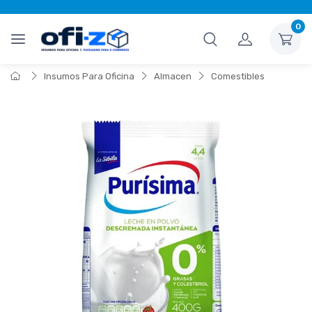
0
Insumos Para Oficina
Almacen
Comestibles