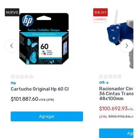
NUEVO
5%
OFF
COMBO
Ofi-z
Hp
Racionador Cinta
Cartucho Original Hp 60 Cl
36 Cintas Transp
48x100mm
$101.887,60
+IVA (21%)
$100.692,93
+IVA
Agregar
$105.992,56
(21%)
+IVA 
Agre