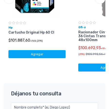
Ofi-z
Hp
Racionador Cinta
Cartucho Original Hp 60 Cl
36 Cintas Transp
48x100mm
$101.887,60
+IVA (21%)
$100.692,93
+IVA
Agregar
$105.992,56
(21%)
+IVA 
Agre
Déjanos tu consulta
Nombre completo* (ej. Diego Lopez)