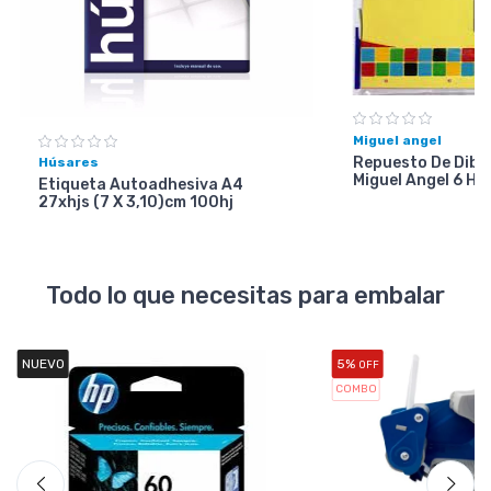
Miguel angel
Repuesto De Dibuj
Húsares
Miguel Angel 6 Ho
Etiqueta Autoadhesiva A4
27xhjs (7 X 3,10)cm 100hj
Todo lo que necesitas para embalar
NUEVO
5%
OFF
COMBO