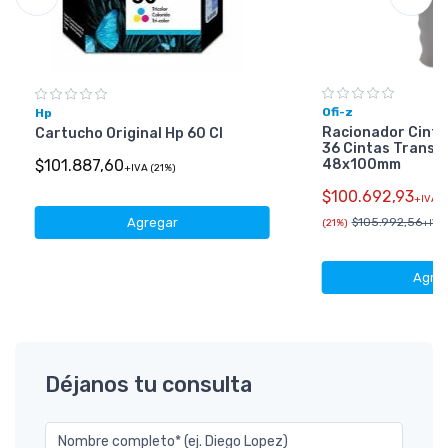
Ofi-z
Hp
Racionador Cinta
Cartucho Original Hp 60 Cl
36 Cintas Transp
48x100mm
$101.887,60
+IVA (21%)
$100.692,93
+IVA
Agregar
$105.992,56
(21%)
+IVA 
Agre
Déjanos tu consulta
Nombre completo* (ej. Diego Lopez)