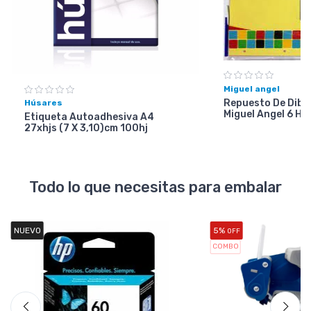
Miguel angel
Repuesto De Dibuj
Húsares
Miguel Angel 6 Ho
Etiqueta Autoadhesiva A4
27xhjs (7 X 3,10)cm 100hj
Todo lo que necesitas para embalar
NUEVO
5%
OFF
COMBO