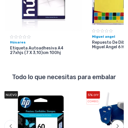
Miguel angel
Repuesto De Dibuj
Húsares
Miguel Angel 6 Ho
Etiqueta Autoadhesiva A4
27xhjs (7 X 3,10)cm 100hj
Todo lo que necesitas para embalar
NUEVO
5%
OFF
COMBO