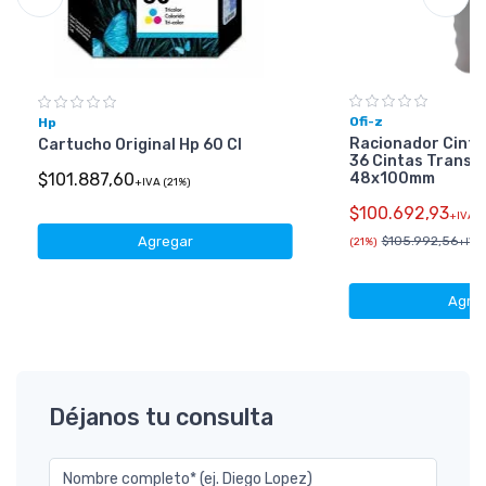
Ofi-z
Hp
Racionador Cinta
Cartucho Original Hp 60 Cl
36 Cintas Transp
48x100mm
$101.887,60
+IVA (21%)
$100.692,93
+IVA
Agregar
$105.992,56
(21%)
+IVA 
Agre
Déjanos tu consulta
Nombre completo* (ej. Diego Lopez)