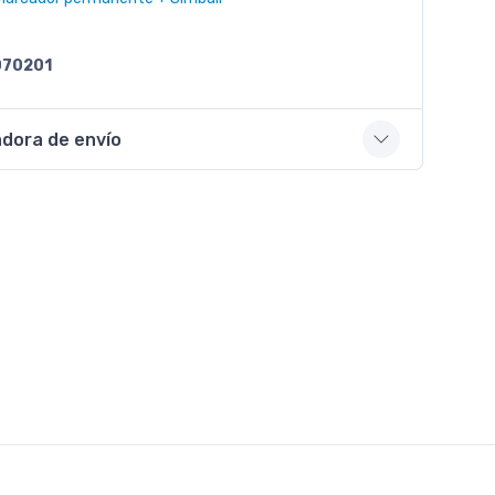
070201
adora de envío