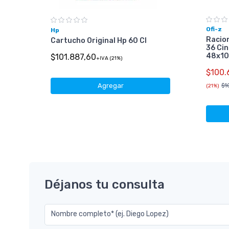
Ofi-z
Hp
Racio
Cartucho Original Hp 60 Cl
36 Ci
48x1
$101.887,60
+IVA (21%)
50)
$100.
$1
Agregar
(21%)
Déjanos tu consulta
Nombre completo* (ej. Diego Lopez)