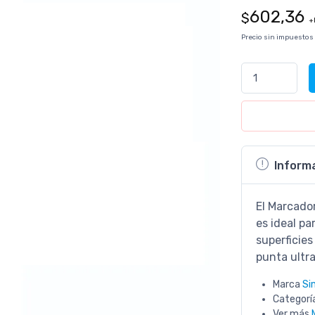
602,36
$
+
Precio sin impuestos
Inform
El Marcado
es ideal pa
superficies
punta ultra
Marca
Si
Categorí
Ver más