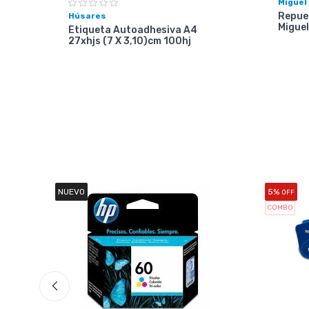
Miguel
Repues
Húsares
Miguel
Etiqueta Autoadhesiva A4
27xhjs (7 X 3,10)cm 100hj
NUEVO
5%
OFF
COMBO