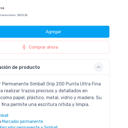
IVA
 nacionales:
$602,36
Agregar
Comprar ahora
ación de producto
r Permanente Simball Grip 200 Punta Ultra Fina
ra realizar trazos precisos y detallados en
 como papel, plástico, metal, vidrio y madera. Su
 fina permite una escritura nítida y limpia.
mball
a
Marcador permanente
Marcador permanente + Simball