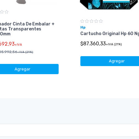
nador Cinta De Embalar +
Hp
ntas Transparentes
Cartucho Original Hp 60 N
00mm
$87.360,33
692,93
+IVA (21%)
+IVA
05.992,56
+IVA (21%)
Agregar
Agregar