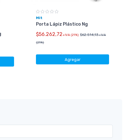
Mit
Porta Lápiz Plástico Ng
g
$56.262,72
Gen
$62.514,13
+IVA (21%)
+IVA
Kit
(21%)
Km-
$52
Agregar
(21%)