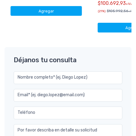
$100.692,93
+IVA
Agregar
$105.992,56
(21%)
+IVA 
Agre
Déjanos tu consulta
Nombre completo* (ej. Diego Lopez)
Email* (ej. diego.lopez@email.com)
Teléfono
Por favor describa en detalle su solicitud