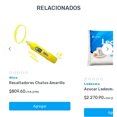
RELACIONADOS
Ibico
Resaltadores Chatos Amarillo
Ledesma
Azucar Ledesma 1
$809,60
+IVA (21%)
$2.270,90
+IVA (21%
Agregar
Agre