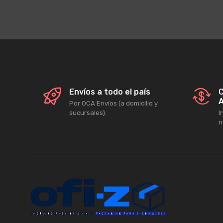
Envíos a todo el país
C
A
Por OCA Envíos (a domicilio y
sucursales).
I
n