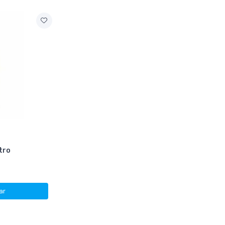
tro
)
ar