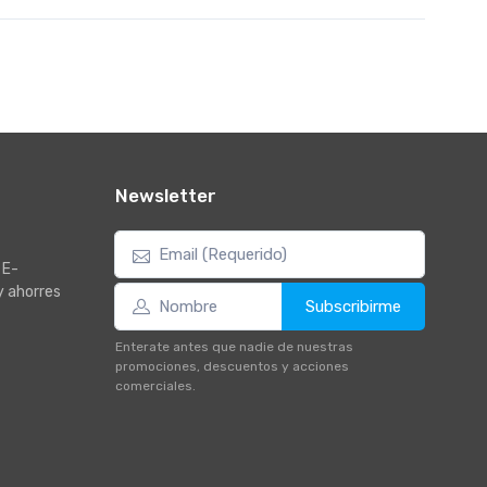
Newsletter
 E-
y ahorres
Subscribirme
Enterate antes que nadie de nuestras
promociones, descuentos y acciones
comerciales.