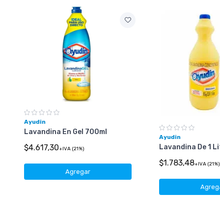
Ayudin
Lavandina En Gel 700ml
Ayudin
Lavandina De 1 Li
$4.617,30
+IVA (21%)
$1.783,48
+IVA (21%
Agregar
Agreg