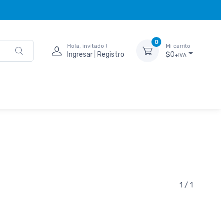
0
Hola, invitado !
Mi carrito
Ingresar | Registro
$0
+IVA
1 / 1