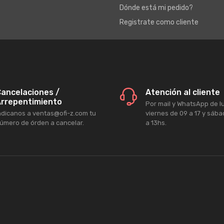
Dónde está mi pedido?
Registrate como cliente
ancelaciones /
Atención al cliente
rrepentimiento
Por mail y WhatsApp de l
ndicanos a ventas@ofi-z.com tu
viernes de 09 a 17 y sáb
úmero de órden a cancelar.
a 13hs.