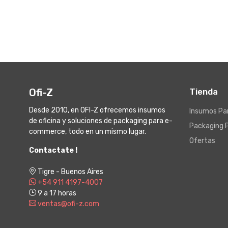
Ofi-Z
Tienda
Desde 2010, en OFI-Z ofrecemos insumos
Insumos Par
de oficina y soluciones de packaging para e-
Packaging 
commerce, todo en un mismo lugar.
Ofertas
Contactate !
Tigre - Buenos Aires
+54 911 4197-4007
9 a 17 horas
ventas@ofi-z.com