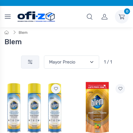
0
Blem
Blem
1 / 1