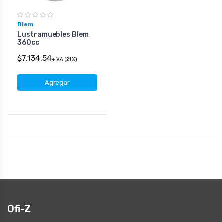
Blem
Lustramuebles Blem
360cc
$7.134,54
+IVA (21%)
Agregar
Ofi-Z