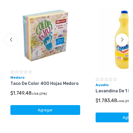
Medoro
Taco De Color 400 Hojas Medoro
Ayudin
Lavandina De 1 Li
$1.749,48
+IVA (21%)
$1.783,48
+IVA (21%)
Agregar
Agre