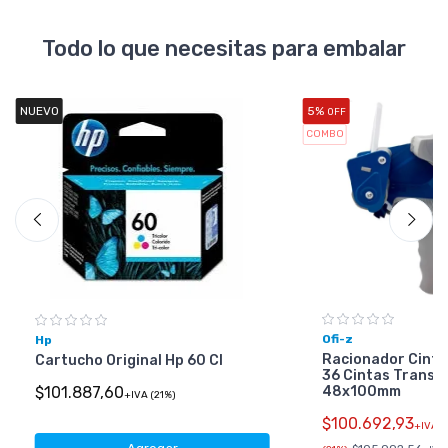
Todo lo que necesitas para embalar
NUEVO
5%
OFF
COMBO
Ofi-z
Hp
Racionador Cinta
Cartucho Original Hp 60 Cl
36 Cintas Transp
48x100mm
$101.887,60
+IVA (21%)
$100.692,93
+IVA