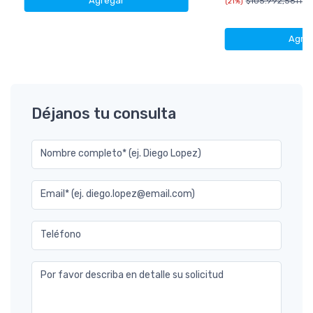
Agregar
$105.992,56
(21%)
+IVA 
Agre
Déjanos tu consulta
Nombre completo* (ej. Diego Lopez)
Email* (ej. diego.lopez@email.com)
Teléfono
Por favor describa en detalle su solicitud